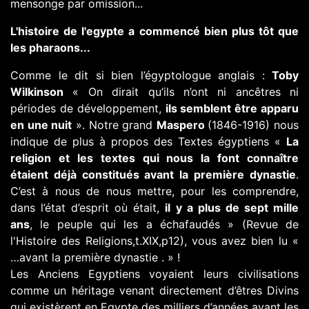
mensonge par omission...
L'histoire de l'egypte a commencé bien plus tôt que
les pharaons...
Comme le dit si bien l’égyptologue anglais :
Toby
Wilkinson
« On dirait qu’ils n’ont ni ancêtres ni
périodes de développement,
ils semblent être apparu
en une nuit
». Notre grand
Maspero
(1846-1916) nous
indique de plus à propos des Textes égyptiens «
La
religion et les textes qui nous la font connaître
étaient déjà constitués avant la première dynastie
.
C’est à nous de nous mettre, pour les comprendre,
dans l’état d’esprit où était,
il y a plus de sept mille
ans
, le peuple qui les a échafaudés » (Revue de
l'Histoire des Religions,t.XIX,p12), vous avez bien lu «
…avant la première dynastie . » !
Les Anciens Egyptiens voyaient leurs civilisations
comme un héritage venant directement d’êtres Divins
qui existèrent en Egypte des milliers d’années avant les