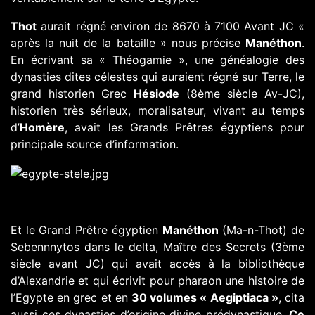
Thot
aurait régné environ de 8670 à 7100 Avant JC «
après la nuit de la bataille » nous précise
Manéthon
.
En écrivant sa « Théogamie », une généalogie des
dynasties dites célestes qui auraient régné sur Terre, le
grand historien Grec
Hésiode
(8ème siècle Av-JC),
historien très sérieux, moralisateur, vivant au temps
d’
Homère
, avait les Grands Prêtres égyptiens pour
principale source d’information.
Et le Grand Prêtre égyptien
Manéthon
(Ma-n-Thot) de
Sebennnytos dans le delta, Maître des Secrets (3ème
siècle avant JC) qui avait accès à la bibliothèque
d’Alexandrie et qui écrivit pour pharaon une histoire de
l’Egypte en grec et en
30 volumes « Aegiptiaca »
, cita
aussi ces dynasties d’origine divine prédynastique.
Ce