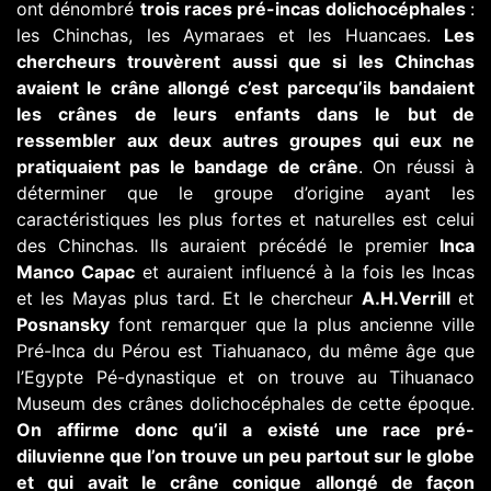
ont dénombré
trois races pré-incas dolichocéphales
:
les Chinchas, les Aymaraes et les Huancaes.
Les
chercheurs trouvèrent aussi que si les Chinchas
avaient le crâne allongé c’est parcequ’ils bandaient
les crânes de leurs enfants dans le but de
ressembler aux deux autres groupes qui eux ne
pratiquaient pas le bandage de crâne
. On réussi à
déterminer que le groupe d’origine ayant les
caractéristiques les plus fortes et naturelles est celui
des Chinchas. Ils auraient précédé le premier
Inca
Manco Capac
et auraient influencé à la fois les Incas
et les Mayas plus tard. Et le chercheur
A.H.Verrill
et
Posnansky
font remarquer que la plus ancienne ville
Pré-Inca du Pérou est Tiahuanaco, du même âge que
l’Egypte Pé-dynastique et on trouve au Tihuanaco
Museum des crânes dolichocéphales de cette époque.
On affirme donc qu’il a existé une race pré-
diluvienne que l’on trouve un peu partout sur le globe
et qui avait le crâne conique allongé de façon