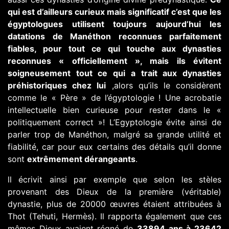
qui est d’ailleurs curieux mais significatif c’est que les
égyptologues utilisent toujours aujourd’hui les
datations de Manéthon reconnues parfaitement
fiables, pour tout ce qui touche aux dynasties
reconnues « officiellement », mais ils évitent
soigneusement tout ce qui a trait aux dynasties
préhistoriques chez lui
,alors qu’ils le considèrent
comme le « Père » de l’égyptologie ! Une acrobatie
intellectuelle bien curieuse pour rester dans le «
politiquement correct »! L’Egyptologie évite ainsi de
parler trop de Manéthon, malgré sa grande utilité et
fiabilité, car pour eux certains des détails qu’il donne
sont
extrêmement dérangeants
.
ll écrivit ainsi par exemple que selon les stèles
provenant des Dieux de la première (véritable)
dynastie, plus de 20000 œuvres étaient attribuées à
Thot (Tehuti, Hermès). Il rapporta également que ces
mêmes Dieux avaient régné de
33894 ans à 23642