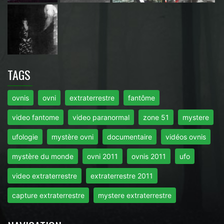
TAGS
ovnis
ovni
extraterrestre
fantôme
video fantome
video paranormal
zone 51
mystere
ufologie
mystère ovni
documentaire
vidéos ovnis
mystère du monde
ovni 2011
ovnis 2011
ufo
video extraterrestre
extraterrestre 2011
capture extraterrestre
mystere extraterrestre