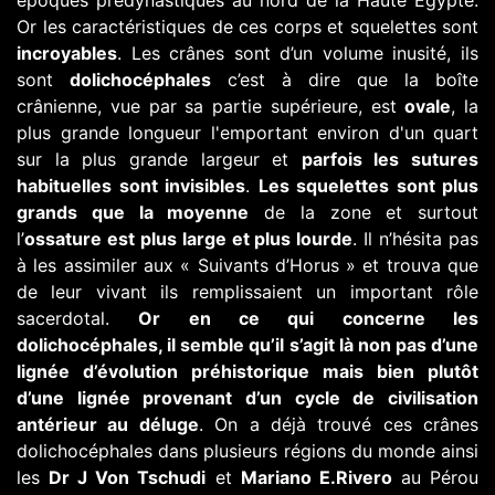
époques prédynastiques au nord de la Haute Egypte.
Or les caractéristiques de ces corps et squelettes sont
incroyables
. Les crânes sont d’un volume inusité, ils
sont
dolichocéphales
c’est à dire que la boîte
crânienne, vue par sa partie supérieure, est
ovale
, la
plus grande longueur l'emportant environ d'un quart
sur la plus grande largeur et
parfois les sutures
habituelles sont invisibles
.
Les squelettes sont plus
grands que la moyenne
de la zone et surtout
l’
ossature est plus large et plus lourde
. Il n’hésita pas
à les assimiler aux « Suivants d’Horus » et trouva que
de leur vivant ils remplissaient un important rôle
sacerdotal.
Or en ce qui concerne les
dolichocéphales, il semble qu’il s’agit là non pas d’une
lignée d’évolution préhistorique mais bien plutôt
d’une lignée provenant d’un cycle de civilisation
antérieur au déluge
. On a déjà trouvé ces crânes
dolichocéphales dans plusieurs régions du monde ainsi
les
Dr J Von Tschudi
et
Mariano E.Rivero
au Pérou