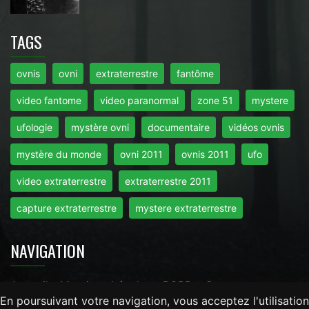
TAGS
ovnis
ovni
extraterrestre
fantôme
video fantome
video paranormal
zone 51
mystere
ufologie
mystère ovni
documentaire
vidéos ovnis
mystère du monde
ovni 2011
ovnis 2011
ufo
video extraterrestre
extraterrestre 2011
capture extraterrestre
mystere extraterrestre
NAVIGATION
Accueil
-
Mentions Légales
-
RGPD
-
Contact
En poursuivant votre navigation, vous acceptez l'utilisation