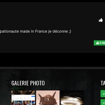
spationaute made in France je déconne ;)
0 li
GALERIE PHOTO
T
o
i
v