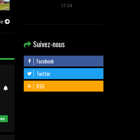
17:34
re
Suivez-nous
Facebook
Twitter
RSS
kes