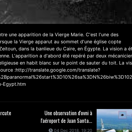
tre une apparition de la Vierge Marie. C'est l'une des
orsque la Vierge apparut au sommet d'une église copte
Zeitoun, dans la banlieue du Caire, en Égypte. La vision a é
enne. L'apparition a d'abord été repéré par deux mécanicie
ligieuse en habit blanc sur le point de sauter du toit. La vi
ource :http://translate.google.com/translate?
2Bparanormal%26start%3D10%26sa%3DN%26biw%3D1024%26bi
in-Egypt.htm
ercute
Une observation d'ovni à
l'aéroport de Juan Santa...
04 Dec 2018, 19:20