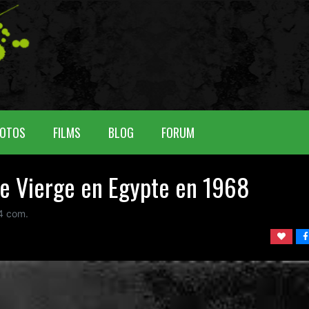
OTOS
FILMS
BLOG
FORUM
te Vierge en Egypte en 1968
4
com.