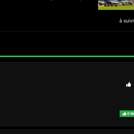
à suiv
0 li