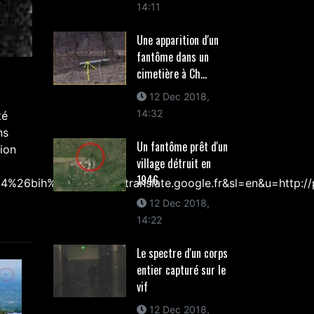
14:11
Une apparition d'un
fantôme dans un
cimetière à Ch...
12 Dec 2018,
14:32
té
ns
Un fantôme prêt d'un
sion
village détruit en
1946
h%3D604&rurl=translate.google.fr&sl=en&u=http://par
12 Dec 2018,
14:22
Le spectre d'un corps
entier capturé sur le
vif
12 Dec 2018,