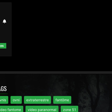
kes
AGS
vnis
ovni
extraterrestre
fantôme
ideo fantome
video paranormal
zone 51