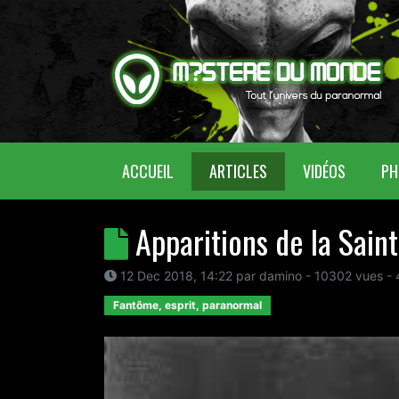
(CURRENT)
ACCUEIL
ARTICLES
VIDÉOS
PH
Apparitions de la Sain
12 Dec 2018, 14:22
par
damino
- 10302 vues -
Fantôme, esprit, paranormal