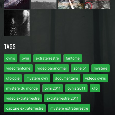
TAGS
ovnis
ovni
extraterrestre
fantôme
video fantome
video paranormal
zone 51
mystere
ufologie
mystère ovni
documentaire
vidéos ovnis
mystère du monde
ovni 2011
ovnis 2011
ufo
video extraterrestre
extraterrestre 2011
capture extraterrestre
mystere extraterrestre