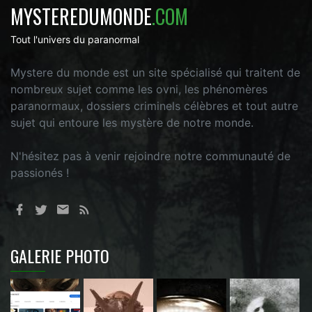
MYSTEREDUMONDE
.COM
Tout l'univers du paranormal
Mystere du monde est un site spécialisé qui traitent de
nombreux sujet comme les ovni, les phénomères
paranormaux, dossiers criminels célèbres et tout autre
sujet qui entoure les mystère de notre monde.
N'hésitez pas à venir rejoindre notre communauté de
passionés !
GALERIE PHOTO