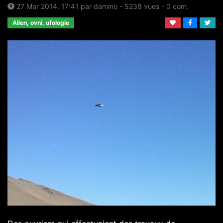
27 Mar 2014, 17:41
par
damino
- 5238 vues -
0
com.
Alien, ovni, ufologie