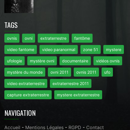
TAGS
ovnis
ovni
extraterrestre
fantôme
video fantome
video paranormal
zone 51
mystere
ufologie
mystère ovni
documentaire
vidéos ovnis
mystère du monde
ovni 2011
ovnis 2011
ufo
video extraterrestre
extraterrestre 2011
capture extraterrestre
mystere extraterrestre
NAVIGATION
Accueil
-
Mentions Légales
-
RGPD
-
Contact