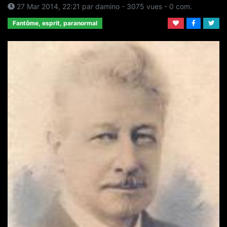
27 Mar 2014, 22:21
par
damino
- 3075 vues -
0
com.
Fantôme, esprit, paranormal