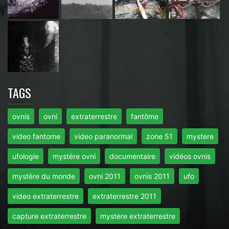
TAGS
ovnis
ovni
extraterrestre
fantôme
video fantome
video paranormal
zone 51
mystere
ufologie
mystère ovni
documentaire
vidéos ovnis
mystère du monde
ovni 2011
ovnis 2011
ufo
video extraterrestre
extraterrestre 2011
capture extraterrestre
mystere extraterrestre