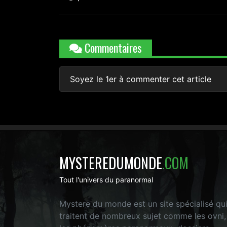
Commentaires
Soyez le 1er à commenter cet article
MYSTEREDUMONDE
.COM
Tout l'univers du paranormal
Mystere du monde est un site spécialisé qu
traitent de nombreux sujet comme les ovni,