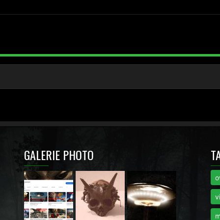
GALERIE PHOTO
T
o
i
v
m