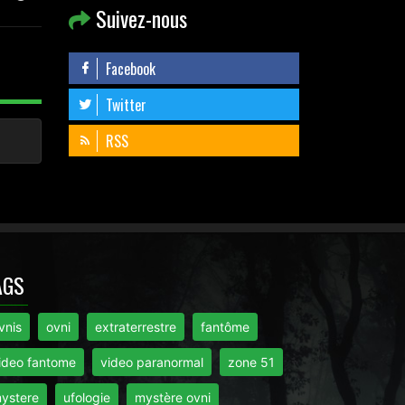
Suivez-nous
Facebook
Twitter
RSS
AGS
vnis
ovni
extraterrestre
fantôme
ideo fantome
video paranormal
zone 51
ystere
ufologie
mystère ovni