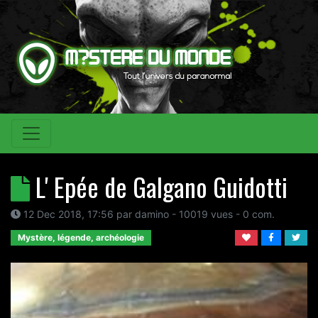
L' Epée de Galgano Guidotti
12 Dec 2018, 17:56
par
damino
- 10019 vues -
0
com.
Mystère, légende, archéologie