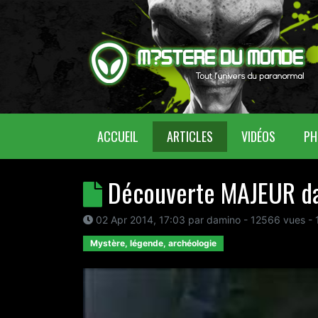
(CURRENT)
ACCUEIL
ARTICLES
VIDÉOS
PH
Découverte MAJEUR da
02 Apr 2014, 17:03
par
damino
- 12566 vues -
Mystère, légende, archéologie