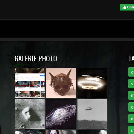
0 li
GALERIE PHOTO
T
o
i
v
m
d
m
u