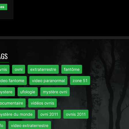
kes
AGS
vnis
ovni
extraterrestre
fantôme
ideo fantome
video paranormal
zone 51
ystere
ufologie
mystère ovni
ocumentaire
vidéos ovnis
ystère du monde
ovni 2011
ovnis 2011
fo
video extraterrestre