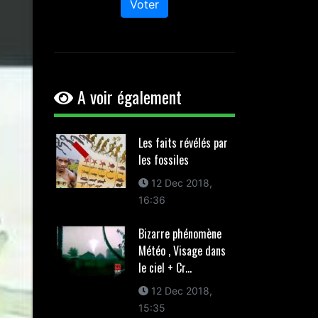
Voter
A voir également
Les faits révélés par
les fossiles
12 Dec 2018,
16:36
Bizarre phénomène
Météo , Visage dans
le ciel + Cr...
12 Dec 2018,
15:35