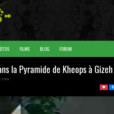
OTOS
FILMS
BLOG
FORUM
ns la Pyramide de Kheops à Gizeh
1
com.