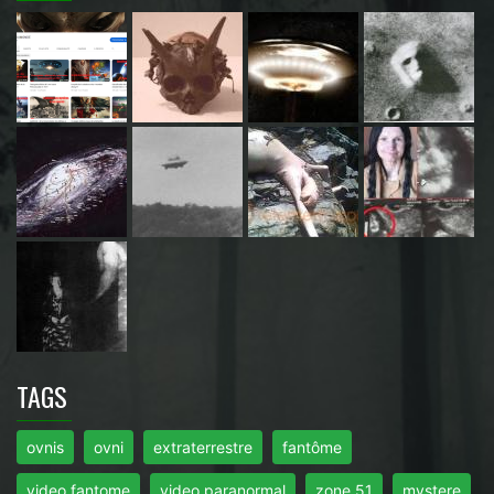
TAGS
ovnis
ovni
extraterrestre
fantôme
video fantome
video paranormal
zone 51
mystere