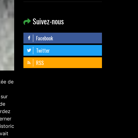
Suivez-nous
Facebook
Twitter
RSS
tée de
 sur
 de
ardez
erner
istoric
vait