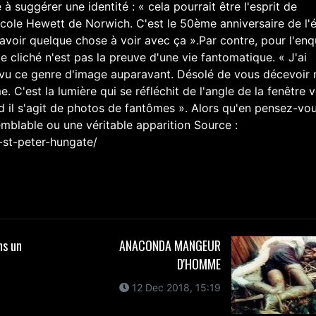
 à suggérer une identité : « cela pourrait être l'esprit de
cole Hewett de Norwich. C'est le 50ème anniversaire de l'
avoir quelque chose à voir avec ça ».Par contre, pour l'en
 cliché n'est pas la preuve d'une vie fantomatique. « J'ai
à vu ce genre d'image auparavant. Désolé de vous décevoir 
 C'est la lumière qui se réfléchit de l'angle de la fenêtre v
d il s'agit de photos de fantômes ». Alors qu'en pensez-vo
blable ou une véritable apparition Source :
-st-peter-hungate/
ns un
ANACONDA MANGEUR
D'HOMME
12 Dec 2018, 15:19