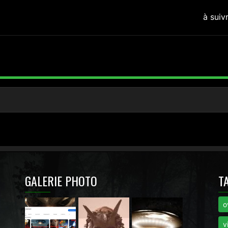
à suiv
GALERIE PHOTO
T
o
i
v