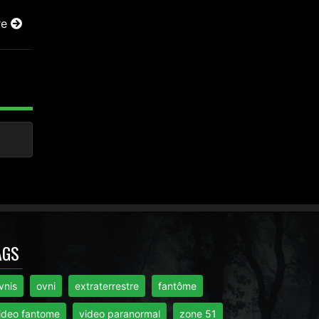
re
AGS
vnis
ovni
extraterrestre
fantôme
ideo fantome
video paranormal
zone 51