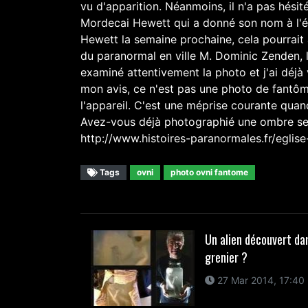
vu d'apparition. Néanmoins, il n'a pas hésité
Mordecai Hewett qui a donné son nom à l'é
Hewett la semaine prochaine, cela pourrait 
du paranormal en ville M. Dominic Zenden, le
examiné attentivement la photo et j'ai déj
mon avis, ce n'est pas une photo de fantôme.
l'appareil. C'est une méprise courante quan
Avez-vous déjà photographié une ombre sem
http://www.histoires-paranormales.fr/eglise
Tags
ovni
photo ovni fantome
Un alien découvert da
grenier ?
27 Mar 2014, 17:40