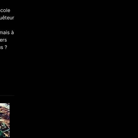
école
quêteur
mais à
ers
us ?