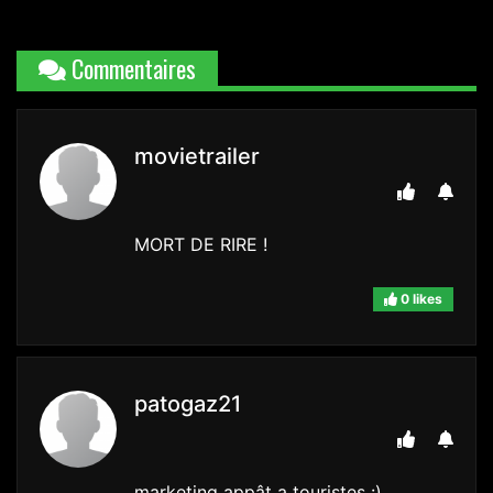
Commentaires
movietrailer
MORT DE RIRE !
0 likes
patogaz21
marketing appât a touristes :)