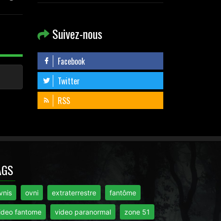
Suivez-nous
Facebook
Twitter
RSS
AGS
vnis
ovni
extraterrestre
fantôme
ideo fantome
video paranormal
zone 51