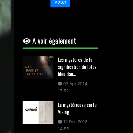
Voter
A voir également
Les mystères de la
signification du lotus
bleu dan...
02 Apr 2014,
17:52
La mystérieuse carte
Viking
12 Dec 2018,
14:56