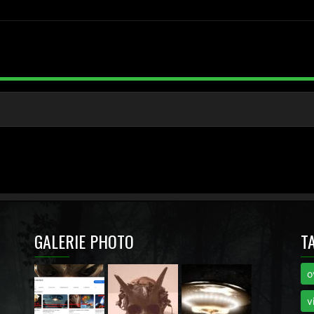
GALERIE PHOTO
T
o
i
v