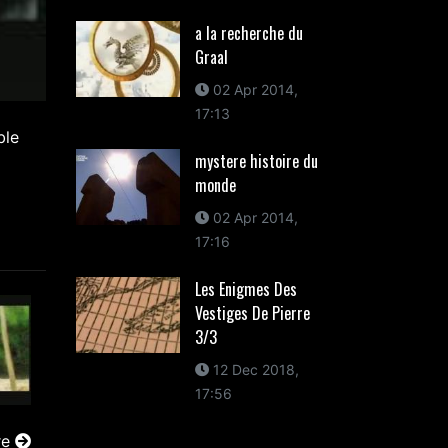
a la recherche du
Graal
02 Apr 2014,
17:13
ble
mystere histoire du
monde
02 Apr 2014,
17:16
Les Enigmes Des
Vestiges De Pierre
3/3
12 Dec 2018,
17:56
re