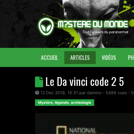
(CURRENT)
ACCUEIL
ARTICLES
VIDÉOS
PH
Le Da vinci code 2 5
12 Dec 2018, 16:31
par
damino
- 5496 vues -
0
Mystère, légende, archéologie