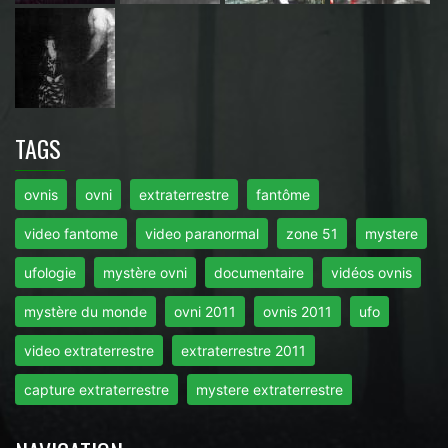
TAGS
ovnis
ovni
extraterrestre
fantôme
video fantome
video paranormal
zone 51
mystere
ufologie
mystère ovni
documentaire
vidéos ovnis
mystère du monde
ovni 2011
ovnis 2011
ufo
video extraterrestre
extraterrestre 2011
capture extraterrestre
mystere extraterrestre