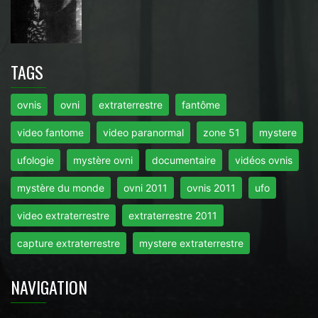
TAGS
ovnis
ovni
extraterrestre
fantôme
video fantome
video paranormal
zone 51
mystere
ufologie
mystère ovni
documentaire
vidéos ovnis
mystère du monde
ovni 2011
ovnis 2011
ufo
video extraterrestre
extraterrestre 2011
capture extraterrestre
mystere extraterrestre
NAVIGATION