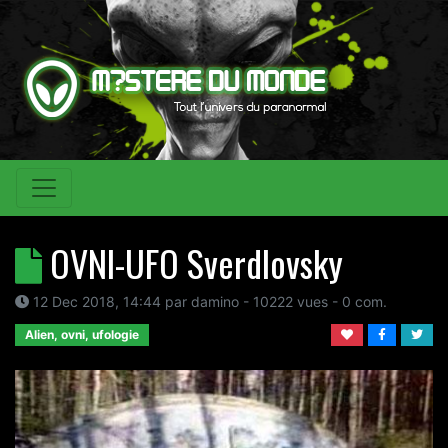
OVNI-UFO Sverdlovsky
12 Dec 2018, 14:44
par
damino
- 10222 vues -
0
com.
Alien, ovni, ufologie