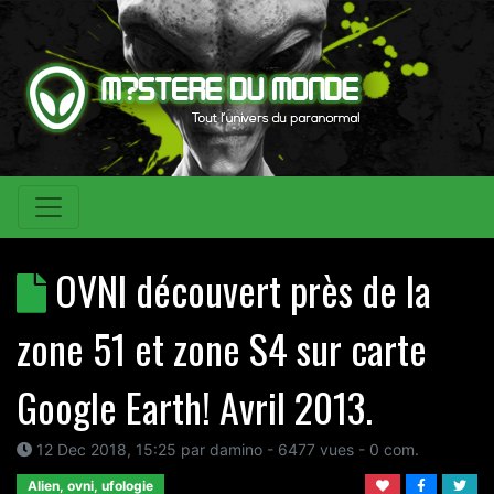
OVNI découvert près de la
zone 51 et zone S4 sur carte
Google Earth! Avril 2013.
12 Dec 2018, 15:25
par
damino
- 6477 vues -
0
com.
Alien, ovni, ufologie