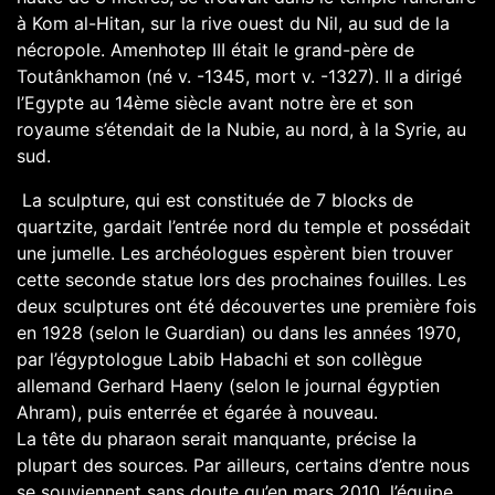
à Kom al-Hitan, sur la rive ouest du Nil, au sud de la
nécropole. Amenhotep III était le grand-père de
Toutânkhamon (né v. -1345, mort v. -1327). Il a dirigé
l’Egypte au 14ème siècle avant notre ère et son
royaume s’étendait de la Nubie, au nord, à la Syrie, au
sud.
La sculpture, qui est constituée de 7 blocks de
quartzite, gardait l’entrée nord du temple et possédait
une jumelle. Les archéologues espèrent bien trouver
cette seconde statue lors des prochaines fouilles. Les
deux sculptures ont été découvertes une première fois
en 1928 (selon le
Guardian
) ou dans les années 1970,
par l’égyptologue Labib Habachi et son collègue
allemand Gerhard Haeny (selon le journal égyptien
Ahram
), puis enterrée et égarée à nouveau.
La tête du pharaon serait manquante, précise la
plupart des sources. Par ailleurs, certains d’entre nous
se souviennent sans doute qu’en
mars 2010
, l’équipe