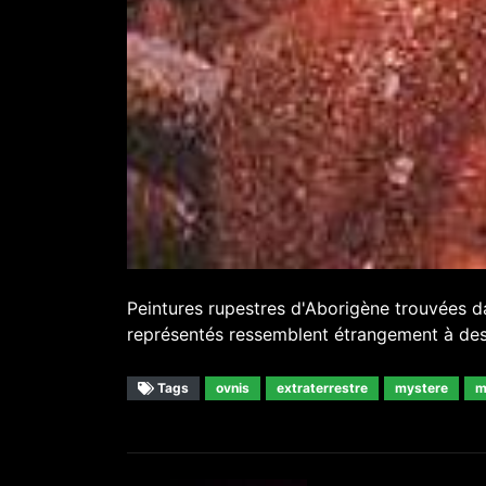
Peintures rupestres d'Aborigène trouvées da
représentés ressemblent étrangement à des
Tags
ovnis
extraterrestre
mystere
m