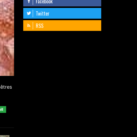
Facebook
Twitter
RSS
 êtres
ll