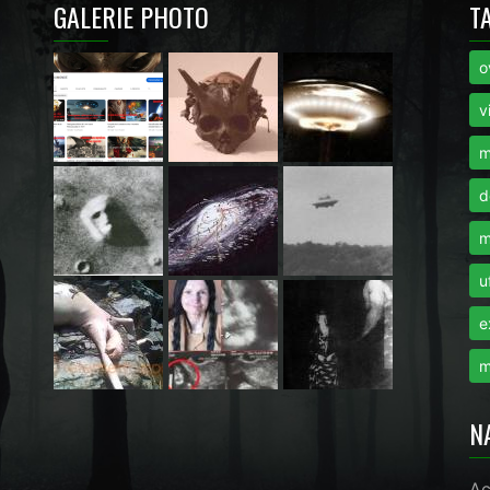
GALERIE PHOTO
T
o
i
v
m
d
m
u
e
m
N
Ac