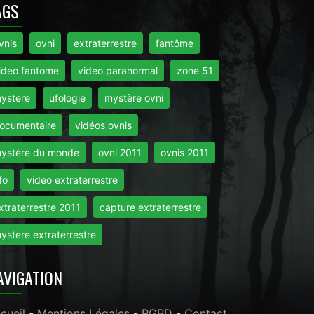
AGS
vnis
ovni
extraterrestre
fantôme
ideo fantome
video paranormal
zone 51
ystere
ufologie
mystère ovni
ocumentaire
vidéos ovnis
ystère du monde
ovni 2011
ovnis 2011
fo
video extraterrestre
xtraterrestre 2011
capture extraterrestre
ystere extraterrestre
AVIGATION
cueil
-
Mentions Légales
-
RGPD
-
Contact