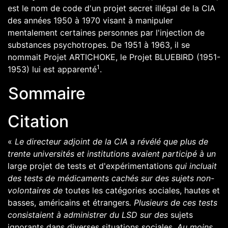
est le
nom de code
d'un projet secret illégal de la
CIA
des
années 1950
à
1970
visant à manipuler
mentalement certaines personnes par l'injection de
substances
psychotropes
. De 1951 à 1963, il se
nommait
Projet ARTICHOKE
, le
Projet BLUEBIRD
(1951-
1
1953) lui est apparenté
.
Sommaire
Citation
«
Le directeur adjoint de la CIA a révélé que plus de
trente universités et institutions avaient participé à un
large projet de tests et d'expérimentations
qui incluait
des tests de
médicaments
cachés sur des sujets non-
volontaires de
toutes les catégories sociales, hautes et
basses, américains et étrangers
. Plusieurs de ces tests
consistaient à administrer du
LSD
sur des
sujets
ignorants dans diverses situations sociales
. Au moins