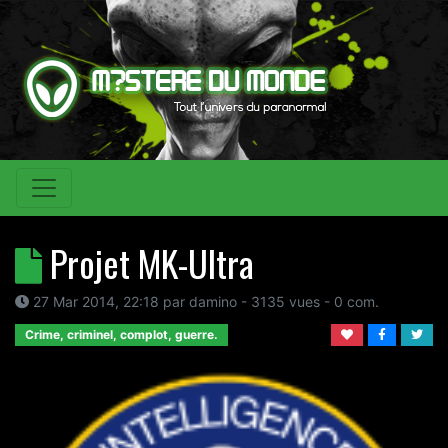
Projet MK-Ultra
27 Mar 2014, 22:18
par
damino
- 3135 vues -
0
com.
Crime, criminel, complot, guerre.