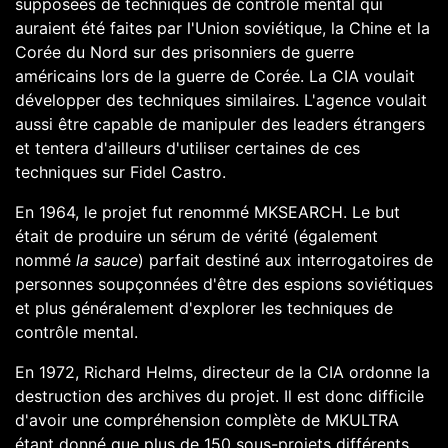
supposées de techniques de
contrôle mental
qui
auraient été faites par l'
Union soviétique
, la
Chine
et la
Corée du Nord
sur des
prisonniers de guerre
américains lors de la
guerre de Corée
. La
CIA
voulait
développer des techniques similaires. L'agence voulait
aussi être capable de manipuler des leaders étrangers
et tentera d'ailleurs d'utiliser certaines de ces
techniques sur
Fidel Castro
.
En
1964
, le projet fut renommé MKSEARCH. Le but
était de produire un
sérum de vérité
(également
nommé
la sauce
) parfait destiné aux interrogatoires de
personnes soupçonnées d'être des espions soviétiques
et plus généralement d'explorer les techniques de
contrôle mental
.
En
1972
,
Richard Helms
, directeur de la CIA ordonne la
destruction des archives du projet. Il est donc difficile
d'avoir une compréhension complète de MKULTRA
étant donné que plus de 150 sous-projets différents