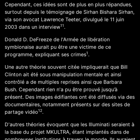
Cependant, ces idées sont de plus en plus répandues,
surtout depuis le témoignage de
Sirhan Bishara Sirhan
,
via son avocat
Lawrence Teeter
, divulgué le
11 juin
11
2003
dans un interview
.
Donald D. DeFreeze de l'
Armée de libération
symbionaise
aurait pu être une victime de ce
1
programme, expliquant ses crimes
.
Une autre théorie souvent citée impliquerait que
Bill
Clinton
ait été sous
manipulation mentale
et ainsi
contrôlé a de multiples reprises ainsi que
Barbara
Bush
. Cependant rien n'a pu être prouvé jusqu’à
présent. Des images édifiantes ont été diffusés via des
documentaires, notamment présents sur des sites de
12
partage vidéo
.
D'autres théories évoquent que les
Illuminati
seraient à
la base du projet MKULTRA, étant implantés dans de
nombreuses institutions à travers le monde. Ils auraient