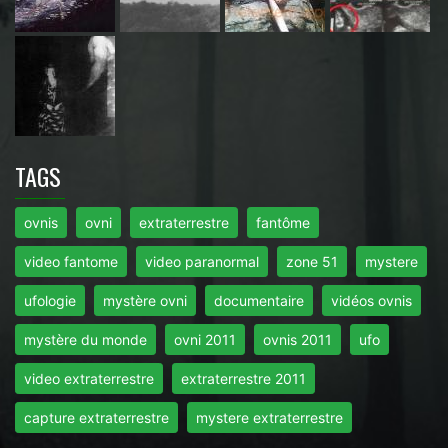
TAGS
ovnis
ovni
extraterrestre
fantôme
video fantome
video paranormal
zone 51
mystere
ufologie
mystère ovni
documentaire
vidéos ovnis
mystère du monde
ovni 2011
ovnis 2011
ufo
video extraterrestre
extraterrestre 2011
capture extraterrestre
mystere extraterrestre