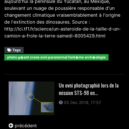
aujourd'hui la péninsule du Yucatan, au Mexique,
soulevant un nuage de poussière responsable d'un
changement climatique vraisemblablement à l'origine
de l'extinction des dinosaures. Source :
http://lci.tf1.fr/science/un-asteroide-de-la-taille-d-un-
camion-a-frole-la-terre-samedi-8005429.html
Tags
photo g�ant crane ovni paranormal fant�me arch�ologie
Un ovni photographié lors de la
mission STS-98 en...
05 Dec 2018, 17:57
précédent