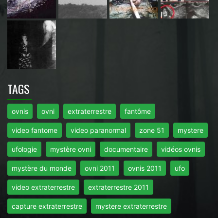
TAGS
ovnis
ovni
extraterrestre
fantôme
video fantome
video paranormal
zone 51
mystere
ufologie
mystère ovni
documentaire
vidéos ovnis
mystère du monde
ovni 2011
ovnis 2011
ufo
video extraterrestre
extraterrestre 2011
capture extraterrestre
mystere extraterrestre