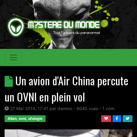
Un avion d'Air China percute
un OVNI en plein vol
27 Mar 2014, 17:41
par
damino
- 9040 vues -
1
com.
Alien, ovni, ufologie