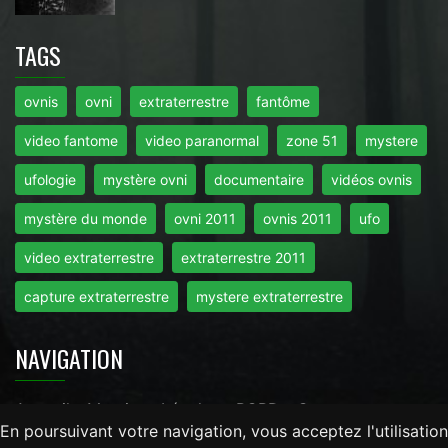
TAGS
ovnis
ovni
extraterrestre
fantôme
video fantome
video paranormal
zone 51
mystere
ufologie
mystère ovni
documentaire
vidéos ovnis
mystère du monde
ovni 2011
ovnis 2011
ufo
video extraterrestre
extraterrestre 2011
capture extraterrestre
mystere extraterrestre
NAVIGATION
Accueil
-
Mentions Légales
-
RGPD
-
Contact
En poursuivant votre navigation, vous acceptez l'utilisation