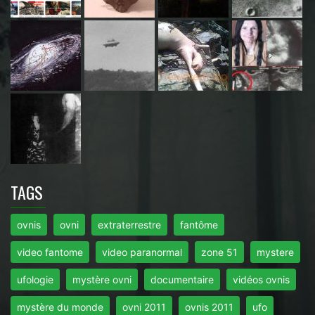
TAGS
ovnis
ovni
extraterrestre
fantôme
video fantome
video paranormal
zone 51
mystere
ufologie
mystère ovni
documentaire
vidéos ovnis
mystère du monde
ovni 2011
ovnis 2011
ufo