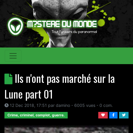
Ils n'ont pas marché sur la
Lune part 01
12 Dec 2018, 17:51
par
damino
- 6005 vues -
0
com.
Crime, criminel, complot, guerre.