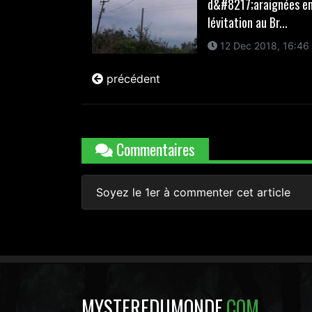
d&#8217;araignées e
lévitation au Br...
12 Dec 2018, 16:46
précédent
Commentaires
Soyez le 1er à commenter cet article
MYSTEREDUMONDE
.COM