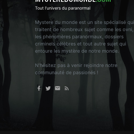
Tout l'univers du paranormal
Mystere du monde est un site spécialisé qu
traitent de nombreux sujet comme les ovni,
les phénomères paranormaux, dossiers
criminels célèbres et tout autre sujet qui
entoure les mystère de notre monde.
N'hésitez pas à venir rejoindre notre
communauté de passionés !