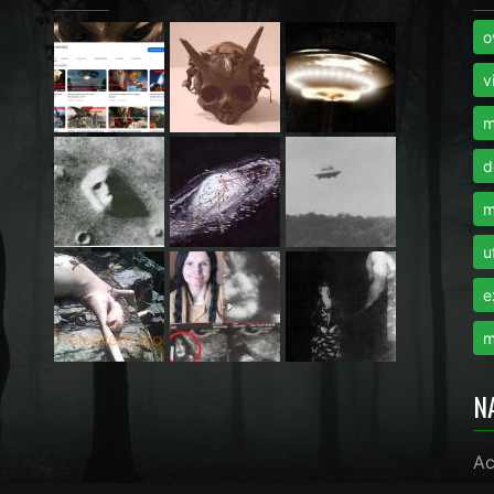
o
i
v
m
d
m
u
e
m
N
Ac