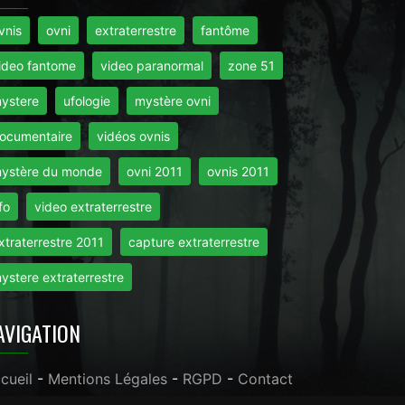
vnis
ovni
extraterrestre
fantôme
ideo fantome
video paranormal
zone 51
ystere
ufologie
mystère ovni
ocumentaire
vidéos ovnis
ystère du monde
ovni 2011
ovnis 2011
fo
video extraterrestre
xtraterrestre 2011
capture extraterrestre
ystere extraterrestre
AVIGATION
cueil
-
Mentions Légales
-
RGPD
-
Contact