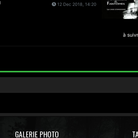
n
12 Dec 2018, 14:20
à suiv
GALERIE PHOTO
T