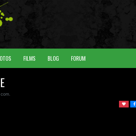
OTOS
FILMS
BLOG
FORUM
TE
com.