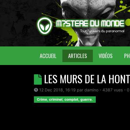
(CURRENT)
ACCUEIL
ARTICLES
VIDÉOS
PH
LES MURS DE LA HON
12 Dec 2018, 16:19
par
damino
- 4387 vues -
0
Crime, criminel, complot, guerre.