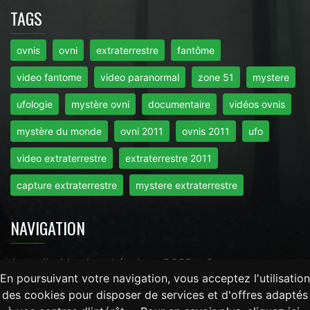
TAGS
ovnis
ovni
extraterrestre
fantôme
video fantome
video paranormal
zone 51
mystere
ufologie
mystère ovni
documentaire
vidéos ovnis
mystère du monde
ovni 2011
ovnis 2011
ufo
video extraterrestre
extraterrestre 2011
capture extraterrestre
mystere extraterrestre
NAVIGATION
Accueil
-
Mentions Légales
-
RGPD
-
Contact
En poursuivant votre navigation, vous acceptez l'utilisation
des cookies pour disposer de services et d'offres adaptés
Tout droits réservés © 2026 - Mysteredumonde.com -