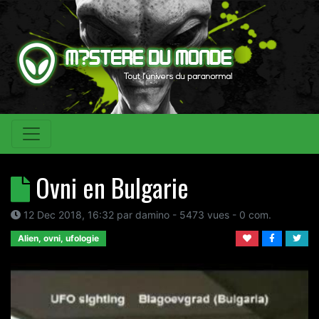
Ovni en Bulgarie
12 Dec 2018, 16:32
par
damino
- 5473 vues -
0
com.
Alien, ovni, ufologie