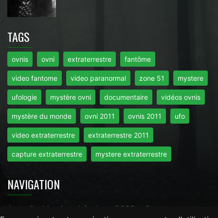
TAGS
ovnis
ovni
extraterrestre
fantôme
video fantome
video paranormal
zone 51
mystere
ufologie
mystère ovni
documentaire
vidéos ovnis
mystère du monde
ovni 2011
ovnis 2011
ufo
video extraterrestre
extraterrestre 2011
capture extraterrestre
mystere extraterrestre
NAVIGATION
Accueil
-
Mentions Légales
-
RGPD
-
Contact