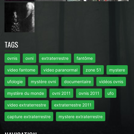
TAGS
ovnis
ovni
extraterrestre
fantôme
video fantome
video paranormal
zone 51
mystere
ufologie
mystère ovni
documentaire
vidéos ovnis
mystère du monde
ovni 2011
ovnis 2011
ufo
video extraterrestre
extraterrestre 2011
capture extraterrestre
mystere extraterrestre