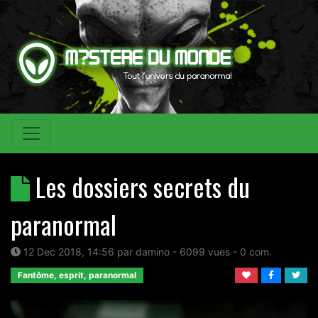
Les dossiers secrets du
paranormal
12 Dec 2018, 14:56
par
damino
- 6099 vues -
0
com.
Fantôme, esprit, paranormal