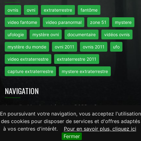
ovnis
ovni
extraterrestre
fantôme
video fantome
video paranormal
zone 51
mystere
ufologie
mystère ovni
documentaire
vidéos ovnis
mystère du monde
ovni 2011
ovnis 2011
ufo
video extraterrestre
extraterrestre 2011
capture extraterrestre
mystere extraterrestre
NAVIGATION
Accueil
-
Mentions Légales
-
RGPD
-
Contact
En poursuivant votre navigation, vous acceptez l'utilisation
des cookies pour disposer de services et d'offres adaptés
Tout droits réservés © 2026 - Mysteredumonde.com -
à vos centres d'intérêt.
Pour en savoir plus, cliquez ici
LaRevueGeek.com
Fermer