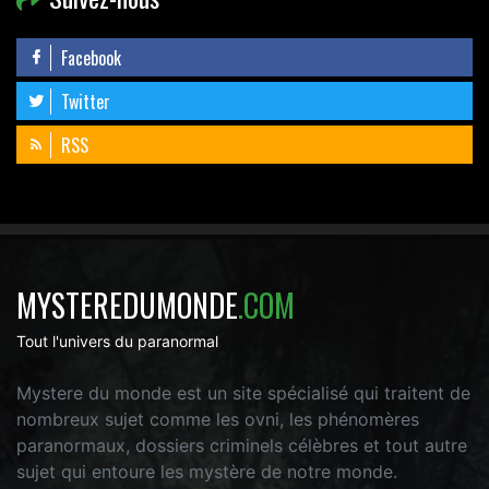
Facebook
Twitter
RSS
MYSTEREDUMONDE
.COM
Tout l'univers du paranormal
Mystere du monde est un site spécialisé qui traitent de
nombreux sujet comme les ovni, les phénomères
paranormaux, dossiers criminels célèbres et tout autre
sujet qui entoure les mystère de notre monde.