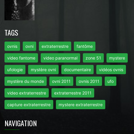
TAGS
ovnis
ovni
extraterrestre
fantôme
video fantome
video paranormal
zone 51
mystere
ufologie
mystère ovni
documentaire
vidéos ovnis
mystère du monde
ovni 2011
ovnis 2011
ufo
video extraterrestre
extraterrestre 2011
capture extraterrestre
mystere extraterrestre
NAVIGATION