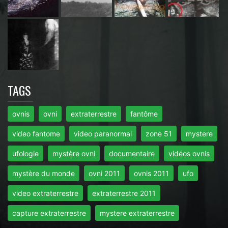
TAGS
ovnis
ovni
extraterrestre
fantôme
video fantome
video paranormal
zone 51
mystere
ufologie
mystère ovni
documentaire
vidéos ovnis
mystère du monde
ovni 2011
ovnis 2011
ufo
video extraterrestre
extraterrestre 2011
capture extraterrestre
mystere extraterrestre