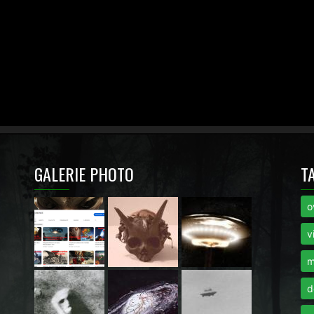
GALERIE PHOTO
T
o
i
v
m
d