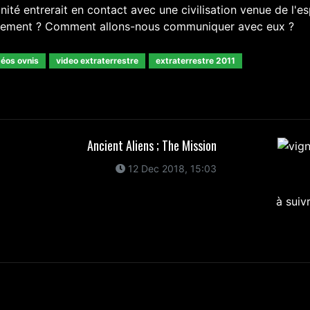
anité entrerait en contact avec une civilisation venue de l'e
ènement ? Comment allons-nous communiquer avec eux ?
déos ovnis
video extraterrestre
extraterrestre 2011
Ancient Aliens ; The Mission
12 Dec 2018, 15:03
à suiv