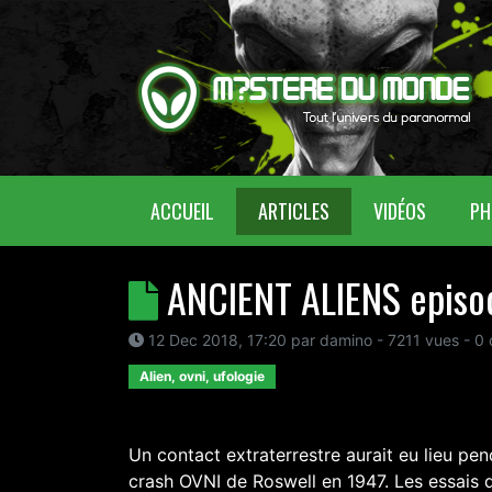
(CURRENT)
ACCUEIL
ARTICLES
VIDÉOS
PH
ANCIENT ALIENS episod
12 Dec 2018, 17:20
par
damino
- 7211 vues -
0
Alien, ovni, ufologie
Un contact extraterrestre aurait eu lieu pen
crash OVNI de Roswell en 1947. Les essais 