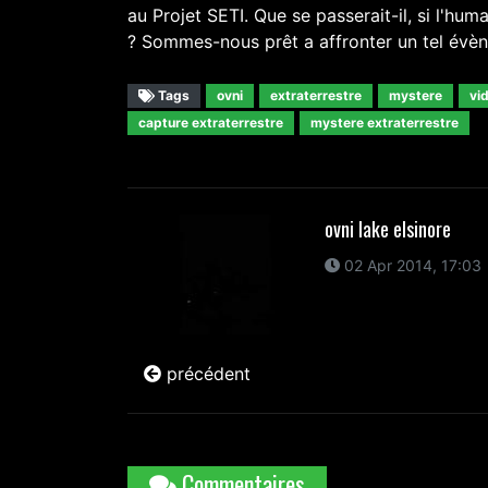
au Projet SETI. Que se passerait-il, si l'hum
? Sommes-nous prêt a affronter un tel év
Tags
ovni
extraterrestre
mystere
vi
capture extraterrestre
mystere extraterrestre
ovni lake elsinore
02 Apr 2014, 17:03
précédent
Commentaires