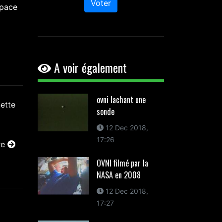
Voter
space
A voir également
ovni lachant une
sonde
12 Dec 2018,
17:26
re
OVNI filmé par la
NASA en 2008
12 Dec 2018,
17:27