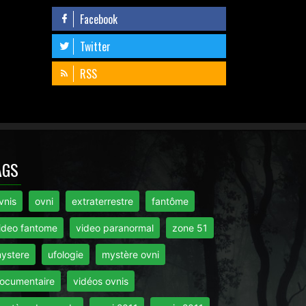
Facebook
Twitter
RSS
AGS
vnis
ovni
extraterrestre
fantôme
ideo fantome
video paranormal
zone 51
ystere
ufologie
mystère ovni
ocumentaire
vidéos ovnis