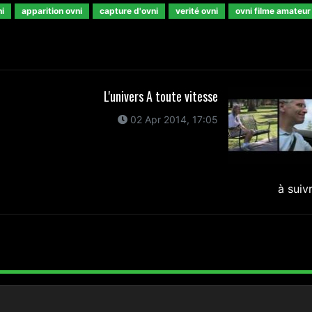
i
apparition ovni
capture d'ovni
verité ovni
ovni filme amateur
L'univers A toute vitesse
02 Apr 2014, 17:05
à suiv