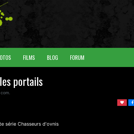
OTOS
FILMS
BLOG
FORUM
les portails
com.
te série Chasseurs d'ovnis