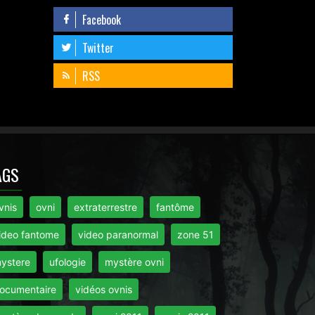
Facebook
Twitter
RSS
AGS
vnis
ovni
extraterrestre
fantôme
ideo fantome
video paranormal
zone 51
ystere
ufologie
mystère ovni
ocumentaire
vidéos ovnis