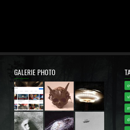
GALERIE PHOTO
T
o
i
v
m
d