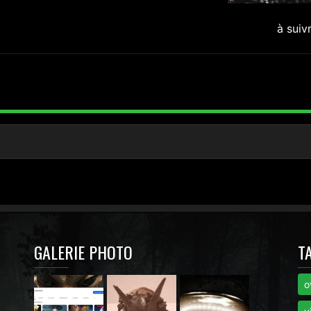
à suiv
GALERIE PHOTO
T
o