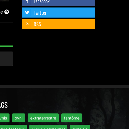
Facebook
re
Twitter
RSS
AGS
vnis
ovni
extraterrestre
fantôme