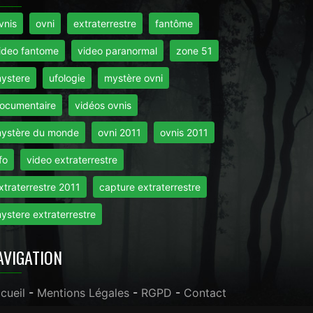
vnis
ovni
extraterrestre
fantôme
ideo fantome
video paranormal
zone 51
ystere
ufologie
mystère ovni
ocumentaire
vidéos ovnis
ystère du monde
ovni 2011
ovnis 2011
fo
video extraterrestre
xtraterrestre 2011
capture extraterrestre
ystere extraterrestre
AVIGATION
cueil
-
Mentions Légales
-
RGPD
-
Contact