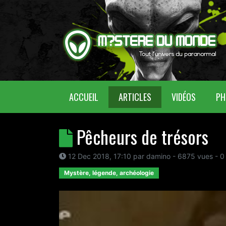
(CURRENT)
ACCUEIL
ARTICLES
VIDÉOS
PH
Pêcheurs de trésors
12 Dec 2018, 17:10
par
damino
- 6875 vues -
0
Mystère, légende, archéologie