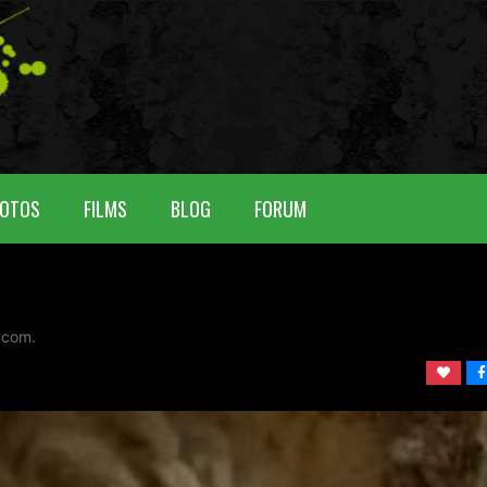
OTOS
FILMS
BLOG
FORUM
com.