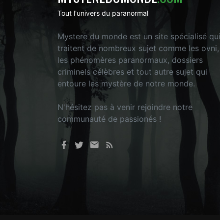
Tout l'univers du paranormal
Mystere du monde est un site spécialisé qu
traitent de nombreux sujet comme les ovni,
les phénomères paranormaux, dossiers
criminels célèbres et tout autre sujet qui
entoure les mystère de notre monde.
N'hésitez pas à venir rejoindre notre
communauté de passionés !