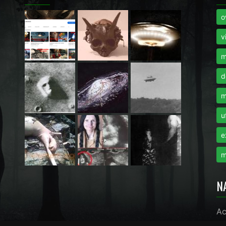
o
i
v
m
d
m
u
e
m
N
Ac