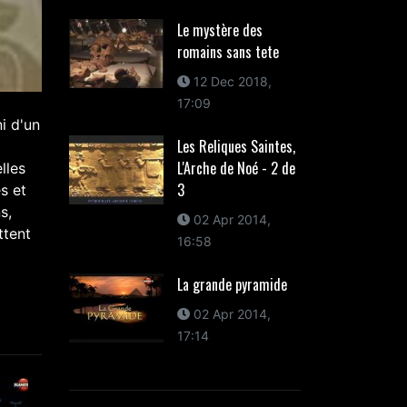
Le mystère des
romains sans tete
12 Dec 2018,
17:09
i d'un
Les Reliques Saintes,
L'Arche de Noé - 2 de
lles
3
s et
s,
02 Apr 2014,
ttent
16:58
La grande pyramide
02 Apr 2014,
17:14