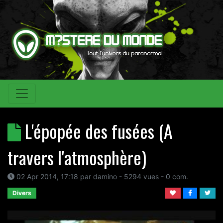
L'épopée des fusées (A
travers l'atmosphère)
02 Apr 2014, 17:18
par
damino
- 5294 vues -
0
com.
Divers