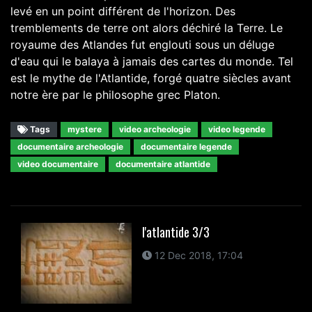
levé en un point différent de l'horizon. Des
tremblements de terre ont alors déchiré la Terre. Le
royaume des Atlandes fut englouti sous un déluge
d'eau qui le balaya à jamais des cartes du monde. Tel
est le mythe de l'Atlantide, forgé quatre siècles avant
notre ère par le philosophe grec Platon.
Tags
mystere
video archeologie
video legende
documentaire archeologie
documentaire legende
video documentaire
documentaire atlantide
l'atlantide 3/3
12 Dec 2018, 17:04