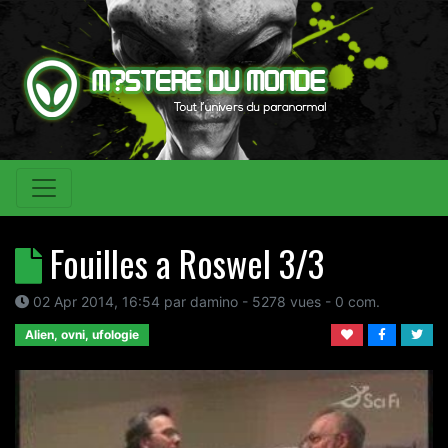
Fouilles a Roswel 3/3
02 Apr 2014, 16:54
par
damino
- 5278 vues -
0
com.
Alien, ovni, ufologie