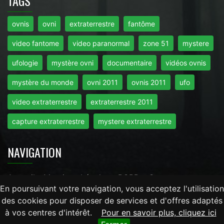
TAGS
ovnis
ovni
extraterrestre
fantôme
video fantome
video paranormal
zone 51
mystere
ufologie
mystère ovni
documentaire
vidéos ovnis
mystère du monde
ovni 2011
ovnis 2011
ufo
video extraterrestre
extraterrestre 2011
capture extraterrestre
mystere extraterrestre
NAVIGATION
Accueil
-
Mentions Légales
-
RGPD
-
Contact
En poursuivant votre navigation, vous acceptez l'utilisation
des cookies pour disposer de services et d'offres adaptés
Tout droits réservés © 2026 - Mysteredumonde.com -
à vos centres d'intérêt.
Pour en savoir plus, cliquez ici
LaRevueGeek.com