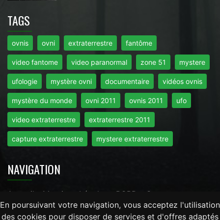
TAGS
ovnis
ovni
extraterrestre
fantôme
video fantome
video paranormal
zone 51
mystere
ufologie
mystère ovni
documentaire
vidéos ovnis
mystère du monde
ovni 2011
ovnis 2011
ufo
video extraterrestre
extraterrestre 2011
capture extraterrestre
mystere extraterrestre
NAVIGATION
Accueil
-
Mentions Légales
-
RGPD
-
Contact
En poursuivant votre navigation, vous acceptez l'utilisation
des cookies pour disposer de services et d'offres adaptés