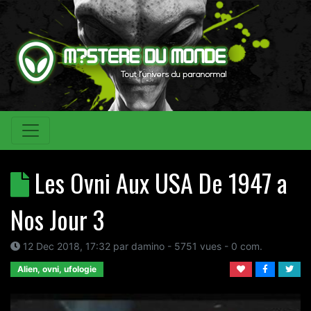
Les Ovni Aux USA De 1947 a
Nos Jour 3
12 Dec 2018, 17:32
par
damino
- 5751 vues -
0
com.
Alien, ovni, ufologie