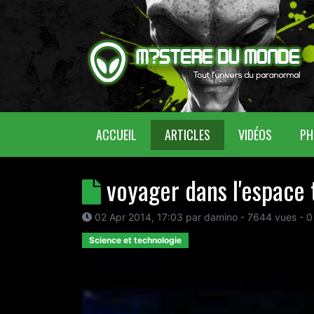
(CURRENT)
ACCUEIL
ARTICLES
VIDÉOS
PH
voyager dans l'espace
02 Apr 2014, 17:03
par
damino
- 7644 vues -
0
Science et technologie