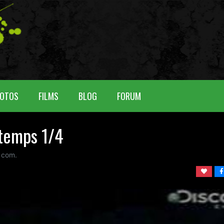
OTOS
FILMS
BLOG
FORUM
 temps 1/4
com.