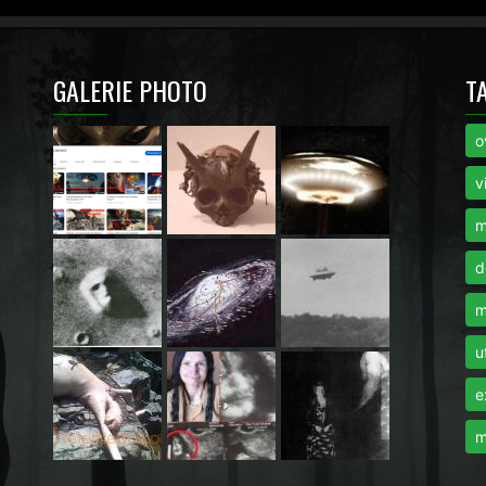
GALERIE PHOTO
T
o
i
v
m
d
m
u
e
m