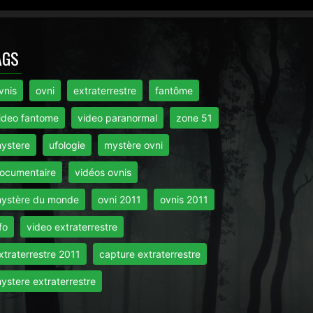
AGS
vnis
ovni
extraterrestre
fantôme
ideo fantome
video paranormal
zone 51
ystere
ufologie
mystère ovni
ocumentaire
vidéos ovnis
ystère du monde
ovni 2011
ovnis 2011
fo
video extraterrestre
xtraterrestre 2011
capture extraterrestre
ystere extraterrestre