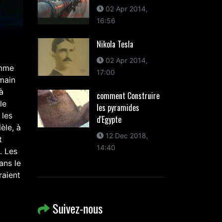
02 Apr 2014,
16:56
Nikola Tesla
02 Apr 2014,
omme
17:00
umain
à
comment Construire
le
les pyramides
 les
d'Egypte
èle, à
12 Dec 2018,
t
14:40
. Les
ans le
raient
Suivez-nous