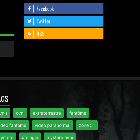
Facebook
Twitter
RSS
AGS
vnis
ovni
extraterrestre
fantôme
ideo fantome
video paranormal
zone 51
ystere
ufologie
mystère ovni