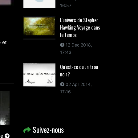
16:57
L'univers de Stephen
Hawking Voyage dans
le temps
e et
12 Dec 2018,
17:43
Qu'est-ce qu'un trou
noir?
02 Apr 2014,
17:16
Suivez-nous
re