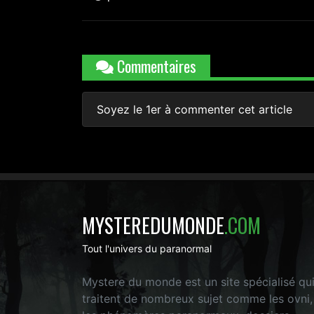
Commentaires
Soyez le 1er à commenter cet article
MYSTEREDUMONDE
.COM
Tout l'univers du paranormal
Mystere du monde est un site spécialisé qu
traitent de nombreux sujet comme les ovni,