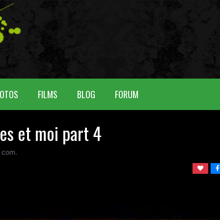
OTOS
FILMS
BLOG
FORUM
es et moi part 4
com.