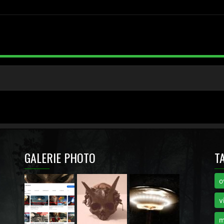
GALERIE PHOTO
T
o
i
v
m