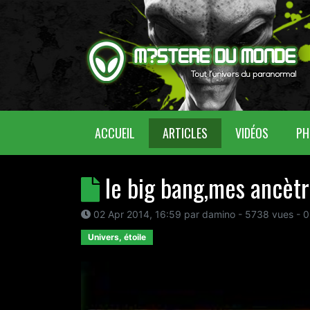
(CURRENT)
ACCUEIL
ARTICLES
VIDÉOS
PH
le big bang,mes ancètr
02 Apr 2014, 16:59
par
damino
- 5738 vues -
0
Univers, étoile