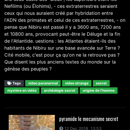
Nefilims (ou Ëlohims), - ces extraterrestres seraient
ceux qui nous auraient créé par hybridation entre
l'ADN des primates et celui de ces extraterrestres, - on
pense que Nibiru est passé il y a 3600 ans, 7200 ans
et 10800 ans, provocant peut-être le Déluge et la fin
de l'Atlantide. uestions : les Atlantes étaient-ils des
habitants de Nibiru sur une base avancée sur Terre ?
Cité mobile, c'est pour ça qu'on ne la retrouve pas ?
Que disent les plus anciens textes du monde sur la
génèse des peuples ?
Tags
video paranormal
video etrange
secret
mystère en vidéo
archéologie secret
origine de l'homme
pyramide le mecanisme secret
12 Dec 2018, 13:53