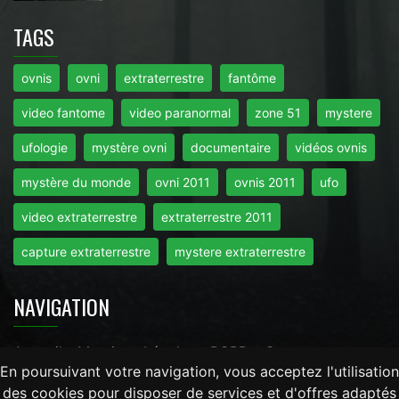
TAGS
ovnis
ovni
extraterrestre
fantôme
video fantome
video paranormal
zone 51
mystere
ufologie
mystère ovni
documentaire
vidéos ovnis
mystère du monde
ovni 2011
ovnis 2011
ufo
video extraterrestre
extraterrestre 2011
capture extraterrestre
mystere extraterrestre
NAVIGATION
Accueil
-
Mentions Légales
-
RGPD
-
Contact
En poursuivant votre navigation, vous acceptez l'utilisation
des cookies pour disposer de services et d'offres adaptés