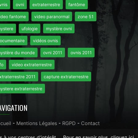
vnis
ovni
extraterrestre
fantôme
ideo fantome
video paranormal
zone 51
ystere
ufologie
mystère ovni
ocumentaire
vidéos ovnis
ystère du monde
ovni 2011
ovnis 2011
fo
video extraterrestre
xtraterrestre 2011
capture extraterrestre
ystere extraterrestre
AVIGATION
cueil
-
Mentions Légales
-
RGPD
-
Contact
s à vos centres d'intérêt.
Pour en savoir plus, cliquez ici