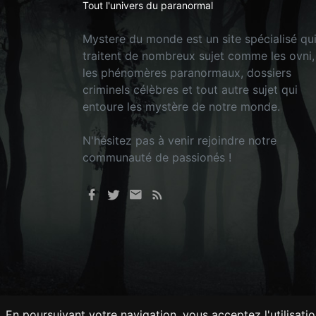
Tout l'univers du paranormal
Mystere du monde est un site spécialisé qu
traitent de nombreux sujet comme les ovni,
les phénomères paranormaux, dossiers
criminels célèbres et tout autre sujet qui
entoure les mystère de notre monde.
N'hésitez pas à venir rejoindre notre
communauté de passionés !
En poursuivant votre navigation, vous acceptez l'utilisati