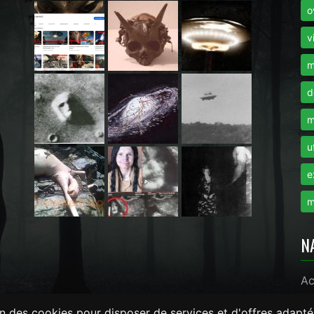
o
i
v
m
d
m
u
e
m
N
Ac
on des cookies pour disposer de services et d'offres adapté