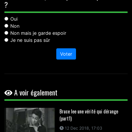
?
Oui
Non
Non mais je garde espoir
Je ne suis pas sûr
Voter
A voir également
Bruce lee une vérité qui dérange
(part1)
12 Dec 2018, 17:03