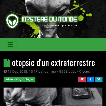
otopsie d'un extraterrestre
12 Dec 2018, 16:17
par
damino
- 9558 vues -
0
com.
Alien, ovni, ufologie