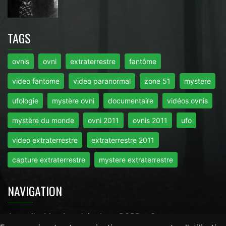
TAGS
ovnis
ovni
extraterrestre
fantôme
video fantome
video paranormal
zone 51
mystere
ufologie
mystère ovni
documentaire
vidéos ovnis
mystère du monde
ovni 2011
ovnis 2011
ufo
video extraterrestre
extraterrestre 2011
capture extraterrestre
mystere extraterrestre
NAVIGATION
Accueil
-
Mentions Légales
-
RGPD
-
Contact