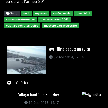
lieu durant l'année 201
Tags
ovni
mystere
vidéos ovnis
ovni 2011
video extraterrestre
extraterrestre 2011
capture extraterrestre
mystere extraterrestre
ovni filmé depuis un avion
02 Apr 2014, 17:04
précédent
Village hanté de Pluckley
12 Dec 2018, 14:17