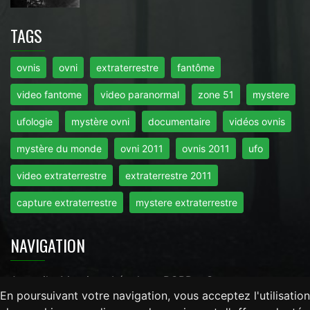
TAGS
ovnis
ovni
extraterrestre
fantôme
video fantome
video paranormal
zone 51
mystere
ufologie
mystère ovni
documentaire
vidéos ovnis
mystère du monde
ovni 2011
ovnis 2011
ufo
video extraterrestre
extraterrestre 2011
capture extraterrestre
mystere extraterrestre
NAVIGATION
Accueil
-
Mentions Légales
-
RGPD
-
Contact
En poursuivant votre navigation, vous acceptez l'utilisation